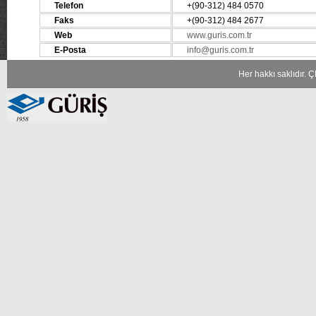
Telefon
+(90-312) 484 0570
Faks
+(90-312) 484 2677
Web
www.guris.com.tr
E-Posta
info@guris.com.tr
Her hakkı saklıdır