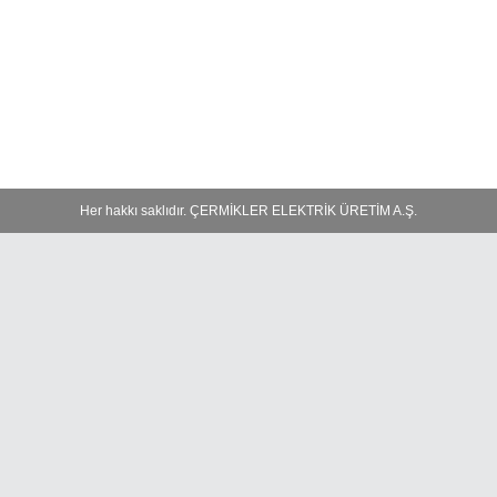
Her hakkı saklıdır. ÇERMİKLER ELEKTRİK ÜRETİM A.Ş.