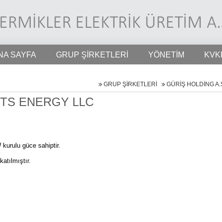
NA SAYFA
GRUP ŞİRKETLERİ
YÖNETİM
KVK
GRUP ŞİRKETLERİ
GÜRİŞ HOLDİNG A.
TS ENERGY LLC
kurulu güce sahiptir.
atılmıştır.